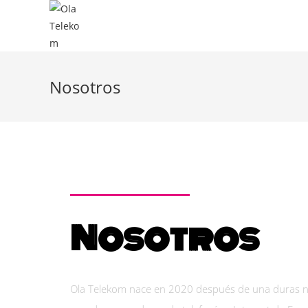
Nosotros
Nosotros
Ola Telekom nace en 2020 después de una duras n